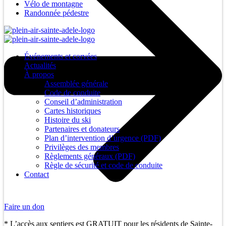
Vélo de montagne
Randonnée pédestre
Événements et corvées
Actualités
À propos
Assemblée générale
Code de conduite
Conseil d’administration
Cartes historiques
Histoire du ski
Partenaires et donateurs
Plan d’intervention d’urgence (PDF)
Privilèges des membres
Règlements généraux (PDF)
Règle de sécurité et code de conduite
Contact
Faire un don
* L’accès aux sentiers est GRATUIT pour les résidents de Sainte-