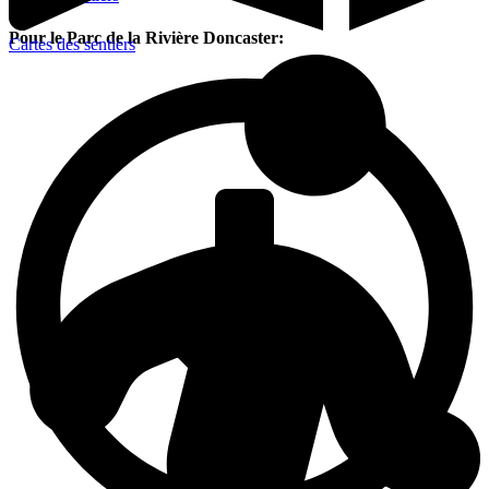
Pour le Parc de la Rivière Doncaster:
Cartes des sentiers