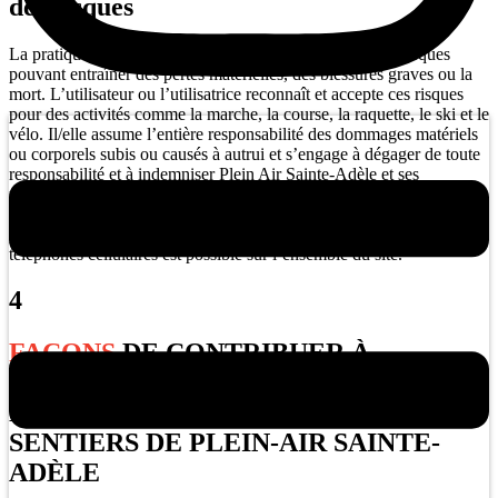
des risques
La pratique des activités en milieu naturel comporte des risques
pouvant entraîner des pertes matérielles, des blessures graves ou la
mort. L’utilisateur ou l’utilisatrice reconnaît et accepte ces risques
pour des activités comme la marche, la course, la raquette, le ski et le
vélo. Il/elle assume l’entière responsabilité des dommages matériels
ou corporels subis ou causés à autrui et s’engage à dégager de toute
responsabilité et à indemniser Plein Air Sainte-Adèle et ses
partenaires. En raison du terrain montagneux et de l’accès limité aux
véhicules d’urgence, les délais d’intervention pourraient être
prolongés. En cas d’urgence, contacter le 911. L’utilisation de
téléphones cellulaires est possible sur l’ensemble du site.
4
FAÇONS
DE CONTRIBUER À
L’ENTRETIEN ET AU
DÉVELOPPEMENT DU RÉSEAU DE
SENTIERS DE PLEIN-AIR SAINTE-
ADÈLE