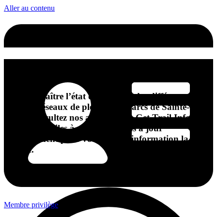
Aller au contenu
ÉTAT DES SENTIERS
Pour connaître l’état des sentiers des différents
sentiers, réseaux de plein air et parcs de Sainte-
Adèle, consultez nos applications Get Trail Info.
Elles sont faciles à utiliser et mises à jour
régulièrement pour vous offrir l'information la plus
récente.
Pour tous les sentiers, parcs et réseaux de Sainte-Adèle:
Membre privilège