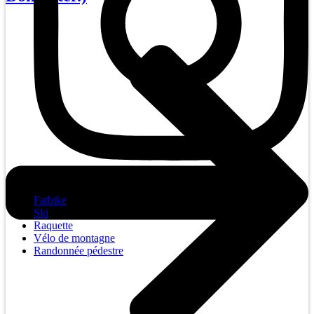
Fatbike
Ski
Raquette
Vélo de montagne
Randonnée pédestre