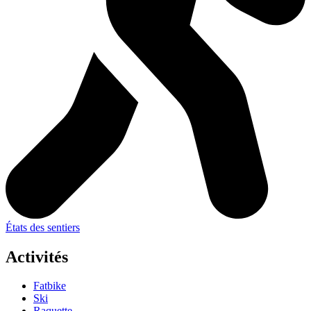
États des sentiers
Activités
Fatbike
Ski
Raquette