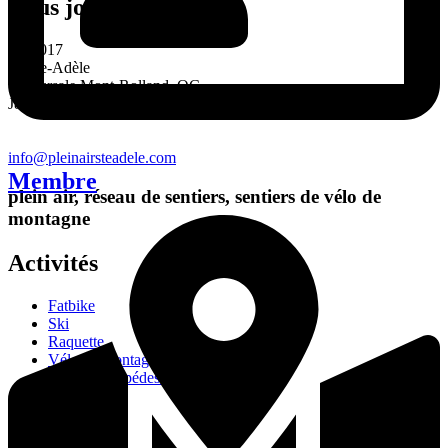
Nous joindre
CP 1017
Sainte-Adèle
Succursale Mont-Rolland, QC
J8B 1B1
info@pleinairsteadele.com
Membre
plein air, réseau de sentiers, sentiers de vélo de
montagne
Activités
Fatbike
Ski
Raquette
Vélo de montagne
Randonnée pédestre
Fatbike
Ski
Raquette