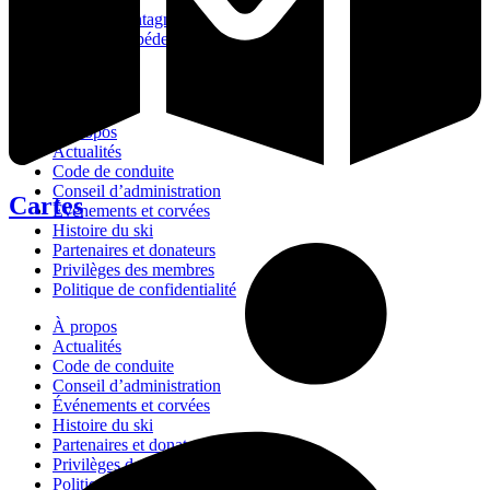
Vélo de montagne
Randonnée pédestre
Navigation
À propos
Actualités
Code de conduite
Conseil d’administration
Cartes
Événements et corvées
Histoire du ski
Partenaires et donateurs
Privilèges des membres
Politique de confidentialité
À propos
Actualités
Code de conduite
Conseil d’administration
Événements et corvées
Histoire du ski
Partenaires et donateurs
Privilèges des membres
Politique de confidentialité