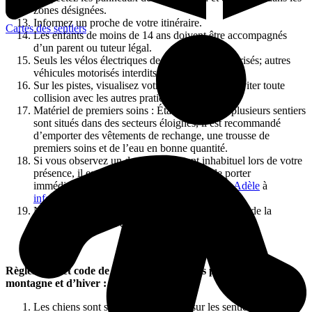
zones désignées.
Informez un proche de votre itinéraire.
Cartes des sentiers
Les enfants de moins de 14 ans doivent être accompagnés
d’un parent ou tuteur légal.
Seuls les vélos électriques de classe 1 sont autorisés; autres
véhicules motorisés interdits.
Sur les pistes, visualisez votre itinéraire afin d’éviter toute
collision avec les autres pratiquants.
Matériel de premiers soins : Étant donné que plusieurs sentiers
sont situés dans des secteurs éloignés, il est recommandé
d’emporter des vêtements de rechange, une trousse de
premiers soins et de l’eau en bonne quantité.
Si vous observez un danger important inhabituel lors de votre
présence, il est de votre responsabilité de le porter
immédiatement à l’attention de
Plein-Air-Ste Adèle
à
info@pleainairsteadele.com
.
Nous vous invitons à vous procurer votre licence de la
Fédération Québec des sports cyclistes (FQSC).
Règlements et code de conduite spécifiques pour le vélo de
montagne et d’hiver :
Les chiens sont strictement interdits sur les sentiers de vélo.