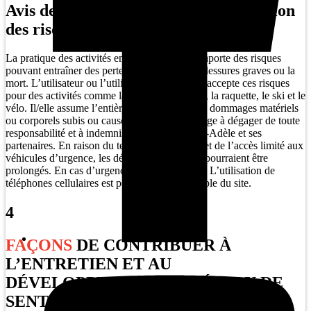
Avis de non-responsabilité et acceptation
des risques
La pratique des activités en milieu naturel comporte des risques
pouvant entraîner des pertes matérielles, des blessures graves ou la
mort. L’utilisateur ou l’utilisatrice reconnaît et accepte ces risques
pour des activités comme la marche, la course, la raquette, le ski et le
vélo. Il/elle assume l’entière responsabilité des dommages matériels
ou corporels subis ou causés à autrui et s’engage à dégager de toute
responsabilité et à indemniser Plein Air Sainte-Adèle et ses
partenaires. En raison du terrain montagneux et de l’accès limité aux
véhicules d’urgence, les délais d’intervention pourraient être
prolongés. En cas d’urgence, contacter le 911. L’utilisation de
téléphones cellulaires est possible sur l’ensemble du site.
4
FAÇONS
DE CONTRIBUER À
L’ENTRETIEN ET AU
DÉVELOPPEMENT DU RÉSEAU DE
SENTIERS DE PLEIN-AIR SAINTE-