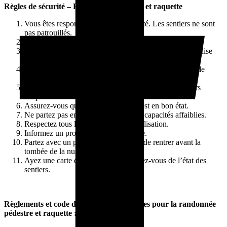
Règles de sécurité – Randonnée pédestre et raquette
Vous êtes responsable de votre sécurité. Les sentiers ne sont
pas patrouillés.
Apportez un téléphone cellulaire.
En cas d’accident, composez le 911 et mentionnez la balise
d’urgence la plus proche.
En marchant, identifiez les balises d’urgence et points de
repère.
Ne surestimez pas vos capacités; choisissez des sentiers
adaptés à votre niveau.
Assurez-vous que votre équipement est en bon état.
Ne partez pas en randonnée avec des capacités affaiblies.
Respectez tous les panneaux de signalisation.
Informez un proche de votre itinéraire.
Partez avec un partenaire et planifiez de rentrer avant la
tombée de la nuit.
Ayez une carte des sentiers et informez-vous de l’état des
sentiers.
Règlements et code de conduite spécifiques pour la randonnée
pédestre et raquette :