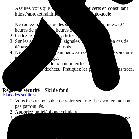
Assurez-vous que les réseaux soient ouverts en consultant
https://app.gettrail.info/page/plein-air-sainte-adele
Ne roulez pas lorsque les sentiers sont trop humides. (24
heures de pluie = 24 heures d’attente).
Cédez le passage aux cyclistes en ascension.
Sur les sentiers partagés, signalez votre présence en cas de
dépassement. Soyez courtois.
Ne nourrissez pas les animaux sauvages et ne laissez aucune
trace de votre passage.
Le camping et les feux sont interdits.
Rapportez vos déchets. Pratiquez les principes du sans trace.
Règles de sécurité – Ski de fond
États des sentiers
Vous êtes responsable de votre sécurité. Les sentiers ne sont
pas patrouillés.
Apportez un téléphone cellulaire.
En cas d’accident, composez le 911 et mentionnez la balise
d’urgence la plus proche.
En skiant, identifiez les balises d’urgence, les rues et lacs
traversés.