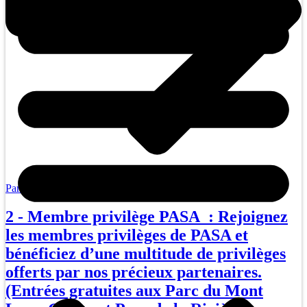
Parc de la Rivière Doncaster
2 - Membre privilège PASA : Rejoignez
les membres privilèges de PASA et
bénéficiez d’une multitude de privilèges
offerts par nos précieux partenaires.
(Entrées gratuites aux Parc du Mont