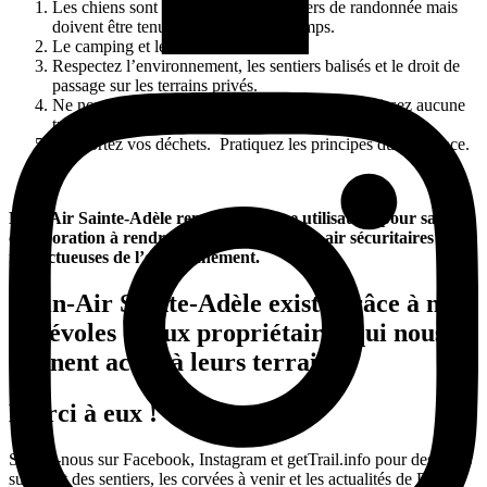
Les chiens sont autorisés sur les sentiers de randonnée mais
doivent être tenus en laisse en tout temps.
Le camping et les feux sont interdits.
Respectez l’environnement, les sentiers balisés et le droit de
passage sur les terrains privés.
Ne nourrissez pas les animaux sauvages et ne laissez aucune
trace de votre passage.
Rapportez vos déchets. Pratiquez les principes du sans trace.
Plein Air Sainte-Adèle remercie chaque utilisateur pour sa
collaboration à rendre les activités de plein air sécuritaires et
respectueuses de l’environnement.
Plein-Air Sainte-Adèle existe grâce à nos
bénévoles et aux propriétaires qui nous
donnent accès à leurs terrains.
Merci à eux !
Suivez-nous sur Facebook, Instagram et getTrail.info pour des infos
sur l’état des sentiers, les corvées à venir et les actualités de Plein-