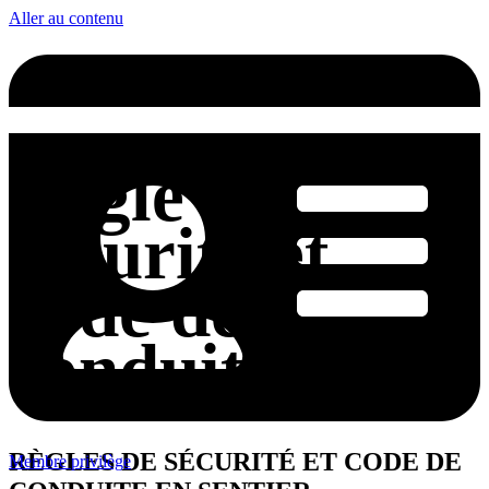
Aller au contenu
Règle de
sécurité et
code de
conduite
RÈGLES DE SÉCURITÉ ET CODE DE
Membre privilège