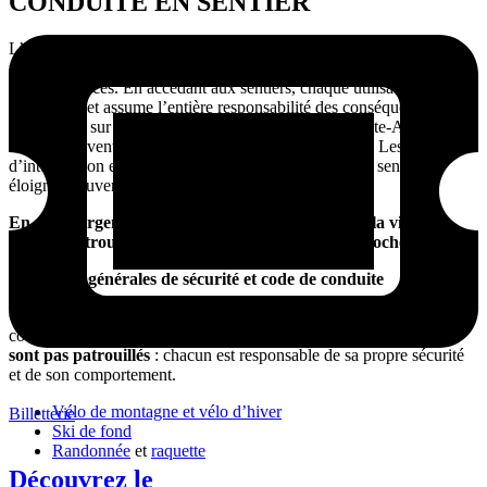
CONDUITE EN SENTIER
L’utilisation des sentiers pour les activités de plein air comporte des
risques inhérents, incluant des dommages matériels, des blessures ou
même un décès. En accédant aux sentiers, chaque utilisateur accepte
ces risques et assume l’entière responsabilité des conséquences
potentielles sur lui-même ou sur autrui. Plein Air Sainte-Adèle et les
tiers ne peuvent être tenus responsables des incidents. Les délais
d’intervention en raison du terrain montagneux et des sentiers
éloignés peuvent être prolongés.
En cas d’urgence,
composez le 911
et mentionnez la ville où
vous vous trouvez et la balise d’urgence la plus proche.
Consignes générales de sécurité et code de conduite
Chaque utilisateur doit lire et respecter les règles de sécurité et le
code de conduite applicable pour chaque activité. Les sentiers
ne
sont pas patrouillés
: chacun est responsable de sa propre sécurité
et de son comportement.
Vélo de montagne et vélo d’hiver
Billetterie
Ski de fond
Randonnée
et
raquette
Découvrez le