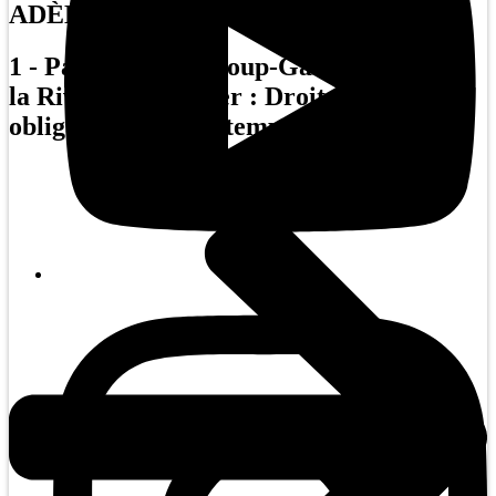
ADÈLE
1 - Parc du Mont Loup-Garou et Parc de
la Rivière Doncaster : Droit d’accès
obligatoire en tout temps.