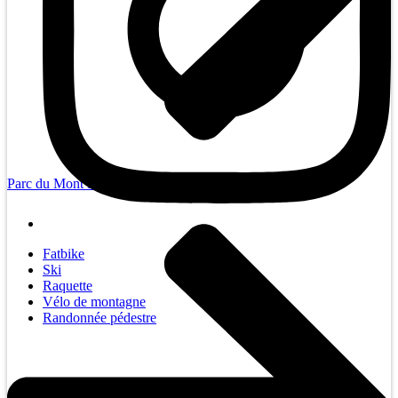
Parc du Mont Loup-Garou
Fatbike
Ski
Raquette
Vélo de montagne
Randonnée pédestre