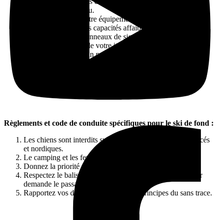
Ne surestimez pas vos capacités; choisissez des sentiers
adaptés à votre niveau.
Assurez-vous que votre équipement est en bon état.
Ne skiez pas avec des capacités affaiblies.
Respectez tous les panneaux de signalisation.
Informez un proche de votre itinéraire.
Skiez toujours avec un partenaire et planifiez votre retour
avant la tombée du jour.
Ayez une carte des sentiers et informez-vous des conditions
de neige avant de partir en consultant
https://app.gettrail.info/page/plein-air-sainte-adele
Règlements et code de conduite spécifiques pour le ski de fond :
Les chiens sont interdits sur les sentiers de ski de fond tracés
et nordiques.
Le camping et les feux sont interdits.
Donnez la priorité aux skieurs en descente.
Respectez le balisage et dégagez la piste si un autre skieur
demande le passage.
Rapportez vos déchets. Pratiquez les principes du sans trace.