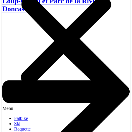
Loup-Garou et Parc de la Rivière
Doncaster.)
Menu
Fatbike
Ski
Raquette