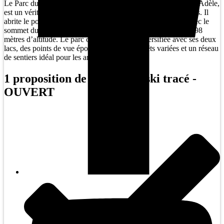
Le Parc du Mont Loup-Garou, propriété de la Ville de Sainte-Adèle,
est un véritable paradis de plein air s’étendant sur 319 hectares. Il
abrite le point culminant de la MRC des Pays- d’en-Haut, avec le
sommet du Mont Loup-Garou et son petit refuge perchés à 498
mètres d’altitude. Le parc offre une nature diversifiée avec ses deux
lacs, des points de vue époustouflants, ses forêts variées et un réseau
de sentiers idéal pour les amateurs de plein air.
1 proposition de parcours - ski tracé -
OUVERT