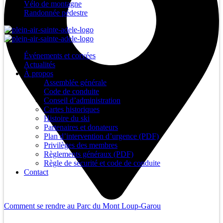
Vélo de montagne
Randonnée pédestre
Événements et corvées
Actualités
À propos
Assemblée générale
Code de conduite
Conseil d’administration
Cartes historiques
Histoire du ski
Partenaires et donateurs
Plan d’intervention d’urgence (PDF)
Privilèges des membres
Règlements généraux (PDF)
Règle de sécurité et code de conduite
Contact
Comment se rendre au Parc du Mont Loup-Garou