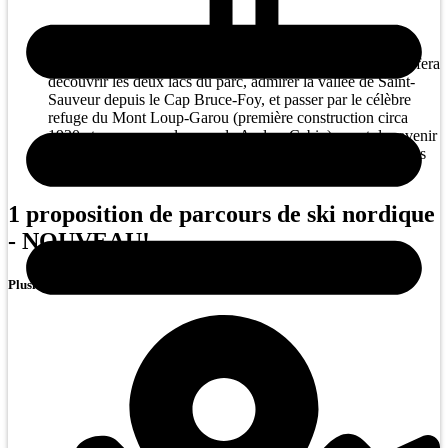
Infos : Cette boucle, à parcourir dans le sens horaire, vous fera
découvrir les deux lacs du parc, admirer la vallée de Saint-
Sauveur depuis le Cap Bruce-Foy, et passer par le célèbre
refuge du Mont Loup-Garou (première construction circa
1930 et connu sous le nom de Andres Cabin) avant de revenir
au stationnement via le sentier Alexis. Cette randonnée vous
permettra de découvrir le parc en hiver.
1 proposition de parcours de ski nordique
- NOUVEAU!
Plusieurs sections pour experts seulement !