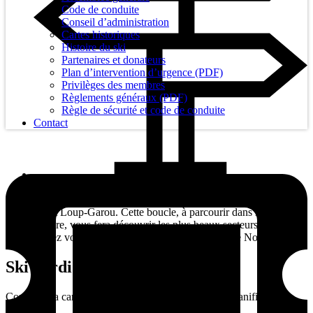
Code de conduite
Conseil d’administration
Cartes historiques
Histoire du ski
Partenaires et donateurs
Plan d’intervention d’urgence (PDF)
Privilèges des membres
Règlements généraux (PDF)
Règle de sécurité et code de conduite
Contact
Infos : Nouveau pour la saison 2025-2026, le sentier
NORDIQUE est un sentier de ski non tracé dans le Parc du
Mont Loup-Garou. Cette boucle, à parcourir dans le sens
horaire, vous fera découvrir les plus beaux secteurs du parc.
Sortez vos skis avec carre et venez découvrir le Nordique.
Ski nordique - ski non tracé
Consulter la carte générale des sentiers de ski pour planifier votre
parcours.