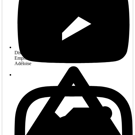
Distance : Boucle - 9 km
Emprunter les sentiers suivants : Loup-Garou • Alexis •
Adéloise