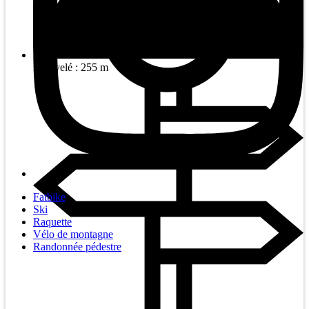
Dénivelé : 255 m
Fatbike
Ski
Raquette
Vélo de montagne
Randonnée pédestre