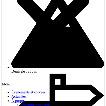
Dénivelé : 355 m
Menu
Événements et corvées
Actualités
À propos
Assemblée générale