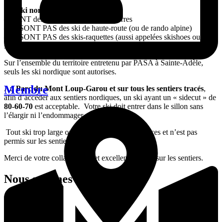
Les ski nordiques:
– SONT des skis de fond avec des carres
– ne SONT PAS des ski de haute-route (ou de rando alpine)
– ne SONT PAS des skis-raquettes (aussi appelées skishoes ou
skihauk)
Sur l’ensemble du territoire entretenu par PASA à Sainte-Adèle,
seuls les ski nordique sont autorises.
Membre
Au
Parc du Mont Loup-Garou et sur tous les sentiers tracés
,
afin d’accéder aux sentiers nordiques, un ski ayant un « sidecut » de
80-60-70
est acceptable. Votre ski doit entrer dans le sillon sans
l’élargir ni l’endommager.
Tout ski trop large ou inadapté détériore les traces et n’est pas
permis sur les sentiers tracés.
Merci de votre collaboration et excellente saison sur les sentiers.
Nous sommes sur Trailforks