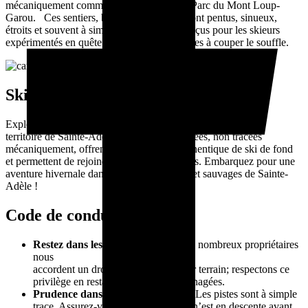
mécaniquement comme point de départ, le Parc du Mont Loup-
Garou. Ces sentiers, bien qu’entretenus, sont pentus, sinueux,
étroits et souvent à simple trace. Ils sont conçus pour les skieurs
expérimentés en quête de défis et de paysages à couper le souffle.
Ski de fond nordique :
Explorez plus de 60 km de sentiers nordiques qui traverse le
territoire de Sainte-Adèle. Ces sentiers balisées, non tracées
mécaniquement, offrent une expérience authentique de ski de fond
et permettent de rejoindre les villages voisins. Embarquez pour une
aventure hivernale dans les décors naturels et sauvages de Sainte-
Adèle !
Code de conduite
Restez dans les sentiers balisés :
De nombreux propriétaires
nous
accordent un droit de passage sur leur terrain; respectons ce
privilège en restant sur les pistes aménagées.
Prudence dans les sentiers étroits :
Les pistes sont à simple
trace. Assurez-vous qu’aucun skieur n’est en descente avant