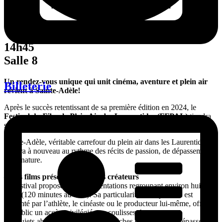
14h45
Salle 8
Un rendez-vous unique qui unit cinéma, aventure et plein air
Billeterie
revient à Sainte-Adèle!
Après le succès retentissant de sa première édition en 2024, le
Festival du Film de Plein Air des Laurentides (FFPAL)
tiendra
sa 2e édition le samedi 8 novembre 2025 au mythique Cinéma Pine.
Sainte-Adèle, véritable carrefour du plein air dans les Laurentides,
vibrera à nouveau au rythme des récits de passion, de dépassement
et de nature.
– Des films présentés par leurs créateurs
Le festival proposera trois présentations regroupant environ huit
films (120 minutes au total). Sa particularité : chaque film est
présenté par l’athlète, le cinéaste ou le producteur lui-même, offrant
au public un accès privilégié aux coulisses des tournages.
Les sujets abordés cette année sont riches et inspirants : dépassement