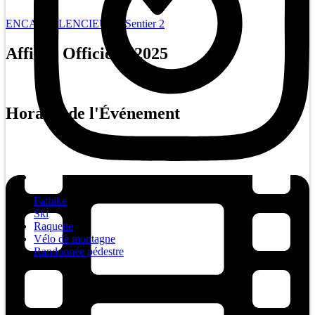
ENCAN SILENCIEUX - Sentier 2
Affiche Officielle
2025
Horaire de l'Événement
Fatbike
Ski
Raquette
Vélo de montagne
Randonnée pédestre