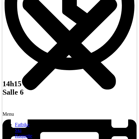
14h15
Salle 6
Menu
Fatbike
Ski
Raquette