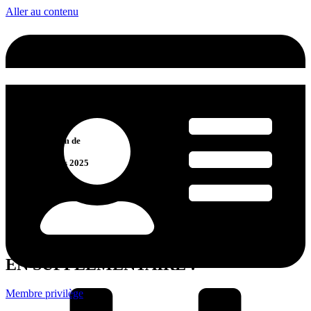
Aller au contenu
2e Édition
Festival du Film de
Plein Air
des Laurentides 2025
En partenariat avec
EN SUPPLÉMENTAIRE !
Membre privilège