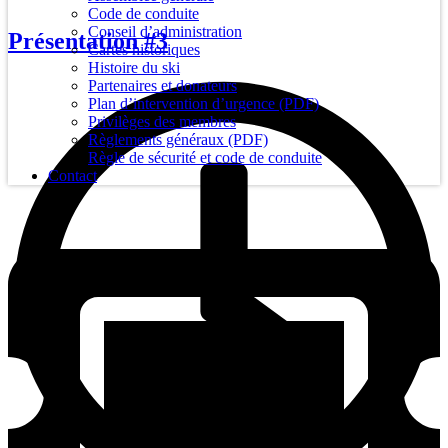
Code de conduite
Conseil d’administration
Présentation #3
Cartes historiques
Histoire du ski
Partenaires et donateurs
Plan d’intervention d’urgence (PDF)
Privilèges des membres
Règlements généraux (PDF)
Règle de sécurité et code de conduite
Contact