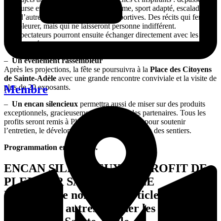
en course en sentier, triathlon hors norme, sport adapté, escalade et
bien d’autres aventures humaines et sportives. Des récits qui feront
rire, pleurer, mais qui ne laisseront personne indifférent.
Les spectateurs pourront ensuite échanger directement avec les
équipes présentes.
–
Un événement rassembleur
Après les projections, la fête se poursuivra à la
Place des Citoyens
de Sainte-Adèle
avec une grande rencontre conviviale et la visite de
Membre
plus de 20 exposants.
–
Un encan silencieux
permettra aussi de miser sur des produits
exceptionnels, gracieusement offerts par des partenaires. Tous les
profits seront remis à Plein Air Sainte-Adèle, pour soutenir
l’entretien, le développement et la pérennisation des sentiers.
Programmation en français.
ENCAN SILENCIEUX AU PROFIT DE
PLEIN AIR SAINTE-ADÈLE
Miser sur de nombreux articles de sports,
tableaux ou autres et aider les sentiers de